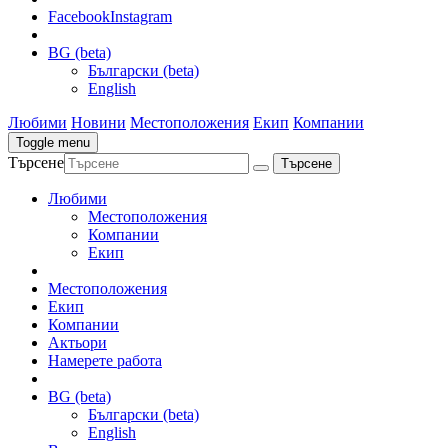
Facebook
Instagram
BG (beta)
Български (beta)
English
Любими
Новини
Местоположения
Екип
Компании
Toggle menu
Търсене
Любими
Местоположения
Компании
Екип
Местоположения
Екип
Компании
Актьори
Намерете работа
BG (beta)
Български (beta)
English