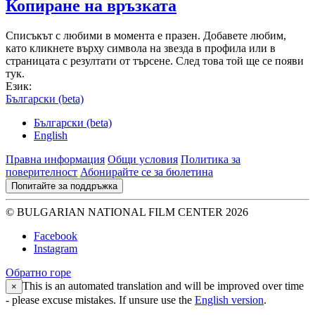
Копиране на връзката
Списъкът с любими в момента е празен. Добавете любим,
като кликнете върху символа на звезда в профила или в
страницата с резултати от търсене. След това той ще се появи
тук.
Език:
Български (beta)
Български (beta)
English
Правна информация
Общи условия
Политика за
поверителност
Абонирайте се за бюлетина
Попитайте за поддръжка
© BULGARIAN NATIONAL FILM CENTER 2026
Facebook
Instagram
Обратно горе
This is an automated translation and will be improved over time
×
- please excuse mistakes. If unsure use the
English version
.