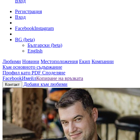
Вход
Регистрация
Вход
Facebook
Instagram
BG (beta)
Български (beta)
English
Любими
Новини
Местоположения
Екип
Компании
Към основното съдържание
Профил като PDF
Споделяне
Facebook
Имейл
Копиране на връзката
Добави към любими
Контакт