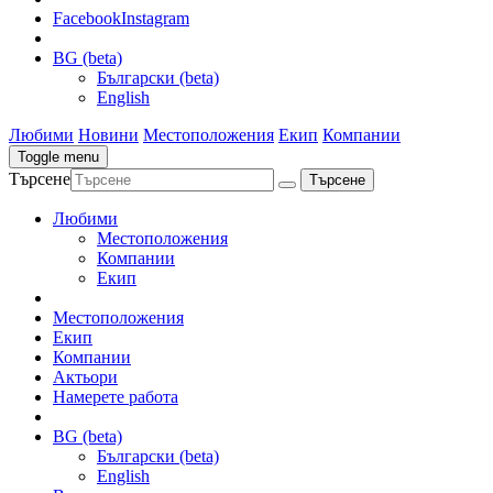
Facebook
Instagram
BG (beta)
Български (beta)
English
Любими
Новини
Местоположения
Екип
Компании
Toggle menu
Търсене
Любими
Местоположения
Компании
Екип
Местоположения
Екип
Компании
Актьори
Намерете работа
BG (beta)
Български (beta)
English